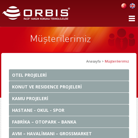
Anasayfa
>
Müşterilerimiz
OTEL PROJELERİ
KONUT VE RESIDENCE PROJELERİ
KAMU PROJELERİ
HASTANE - OKUL - SPOR
FABRİKA – OTOPARK – BANKA
AVM – HAVALİMANI – GROSSMARKET